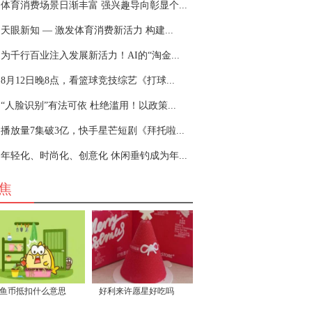
体育消费场景日渐丰富 强兴趣导向彰显个...
天眼新知 — 激发体育消费新活力 构建...
为千行百业注入发展新活力！AI的“淘金...
8月12日晚8点，看篮球竞技综艺《打球...
“人脸识别”有法可依 杜绝滥用！以政策...
播放量7集破3亿，快手星芒短剧《拜托啦...
年轻化、时尚化、创意化 休闲垂钓成为年...
焦
鱼币抵扣什么意思
好利来许愿星好吃吗