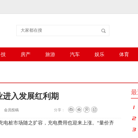
科技
房产
旅游
汽车
娱乐
体育
最
业进入发展红利期
会员投稿
分享：
充电桩市场随之扩容，充电费用也迎来上涨。“量价齐