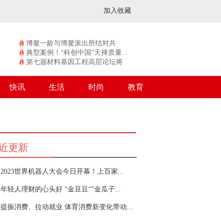
加入收藏
博鳌一龄与博鳌派出所结对共
建，...
典型案例！“科创中国”天择质量...
第七届材料基因工程高层论坛将
于...
快讯
生活
时尚
教育
近更新
2023世界机器人大会今日开幕！上百家...
年轻人理财的心头好 “金豆豆“”金瓜子...
提振消费、拉动就业 体育消费新变化带动...