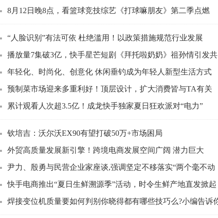
8月12日晚8点，看篮球竞技综艺《打球嘛朋友》第二季点燃
“人脸识别”有法可依 杜绝滥用！以政策措施规范行业发展
播放量7集破3亿，快手星芒短剧《拜托啦奶奶》祖孙情引发共
年轻化、时尚化、创意化 休闲垂钓成为年轻人新型生活方式
预制菜市场迎来多重利好！顶层设计，扩大消费皆与TA有关
累计观看人次超3.5亿！成龙快手独家夏日狂欢派对“电力”
钦培吉：沃尔沃EX90有望打破50万+市场困局
外贸高质量发展新引擎！跨境电商发展空间广阔 潜力巨大
尹力、殷勇与民营企业家座谈,强调坚定不移落实“两个毫不动
快手电商推出“夏日生鲜溯源季”活动，时令生鲜产地直发掀起
焊接变位机质量要如何判别你晓得都有哪些技巧么?小编告诉