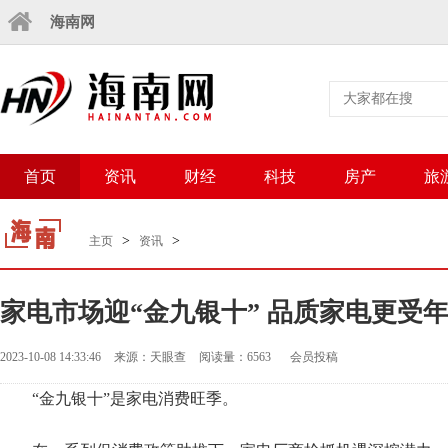
海南网
首页
资讯
财经
科技
房产
旅
>
>
主页
资讯
家电市场迎“金九银十” 品质家电更受
2023-10-08 14:33:46
来源：天眼查
阅读量：6563
会员投稿
“金九银十”是家电消费旺季。