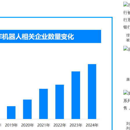
理
被
康
刘
列